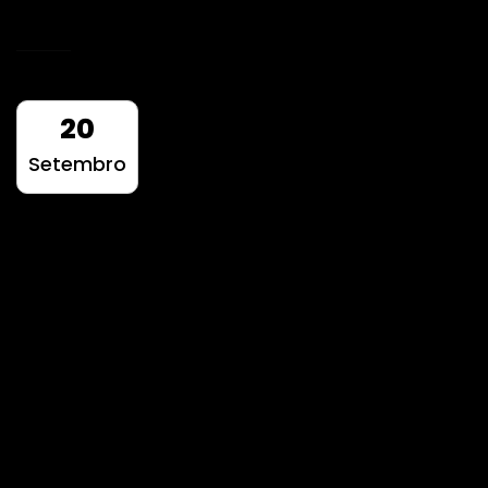
READ MORE
20
Setembro
Câmara Municipal da
Maia – Comunicação