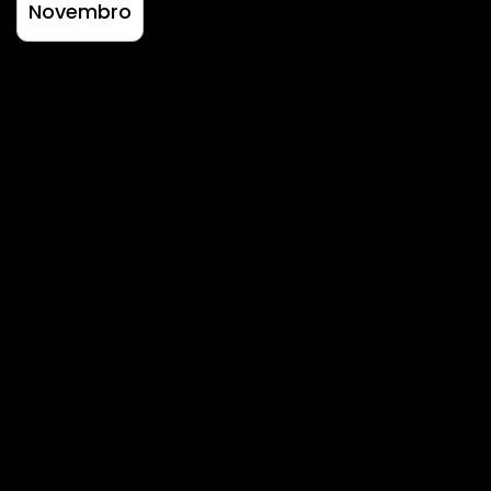
Novembro
Fest’Agro 2022 –
Comunicação Integrada
360º
Desenvolvemos uma estratégia de
comunicação integrada bem como criar e
tratar todo o conteúdo a ser divulgado.