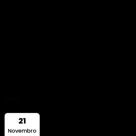
Electroinstal (Fotografia
de Obra)
A pedido do Grupo Electroinstal realizamos
uma cobertura generalizada das suas obras,
finalizadas ou a decorrer, para impressão e
colocação na decoração das novas
instalações
READ MORE
21
Novembro