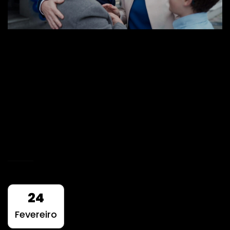
Ótica Moreira – Ativação
de Marca
Vídeo e foto report do Nature Music Camp
2020.
READ MORE
24
Fevereiro