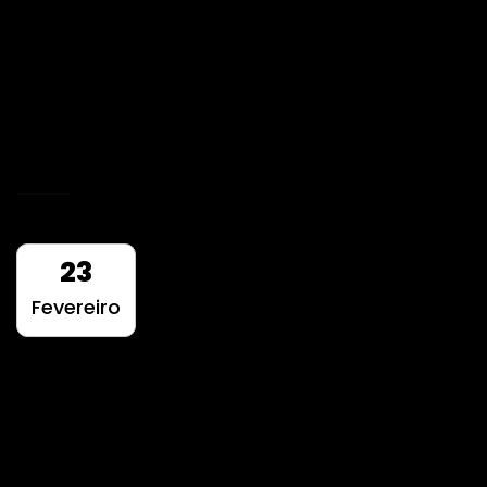
Desenvolvemos uma estratégia de
comunicação integrada bem como criar e
tratar todo o conteúdo a ser divulgado.
READ MORE
23
Fevereiro