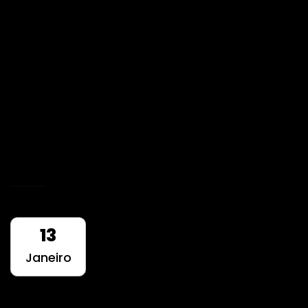
U.F.P.L.S.C.B. – Social
Media 360º
Desenvolvermos uma estratégia de
comunicação integrada bem como criar e
tratar todo o conteúdo a ser divulgado.
READ MORE
13
Janeiro