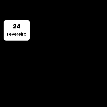
READ MORE
24
Fevereiro
Carnaval de Lavra 2023 –
Comunicação Integrada
360º