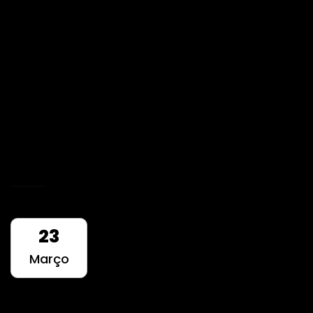
Perfecta – Fotografia
Fotografia de produtos, das jóias fabricadas
pela Perfecta 1920.
READ MORE
23
Março