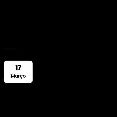
Integrada 360º
Desenvolvermos uma estratégia de
comunicação integrada bem como criar e
tratar todo o conteúdo a ser divulgado.
READ MORE
17
Março