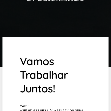
Vamos
Trabalhar
Juntos!
Telf :
+351 911 923 052
* //
+351 221 100 351
**