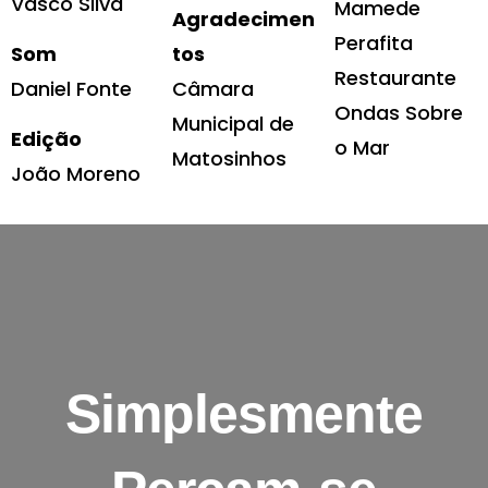
Vasco Silva
Mamede
Agradecimen
Perafita
Som
tos
Restaurante
Daniel Fonte
Câmara
Ondas Sobre
Municipal de
Edição
o Mar
Matosinhos
João Moreno
Simplesmente