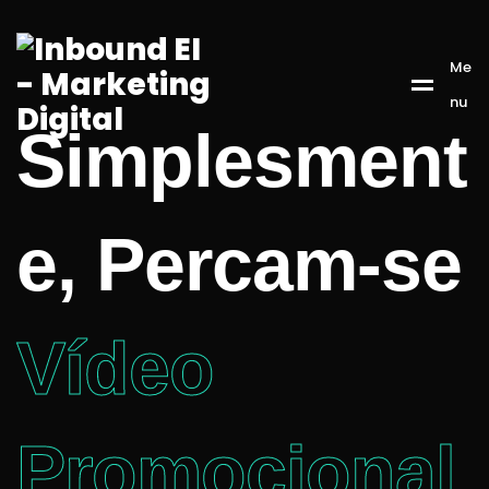
Me
nu
Simplesment
e, Percam-se
Vídeo
Promocional